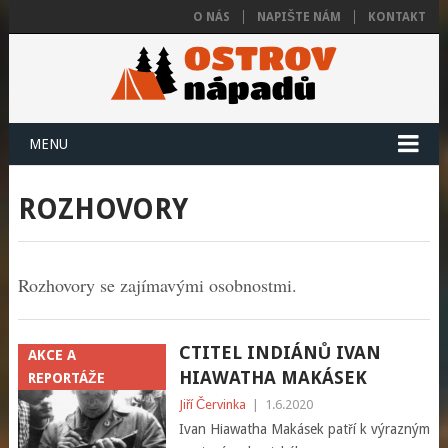
O NÁS
NAPIŠTE NÁM
KONTAKT
MENU
ROZHOVORY
Rozhovory se zajímavými osobnostmi.
CTITEL INDIÁNŮ IVAN
AKCE A
HIAWATHA MAKÁSEK
REPORTÁŽE
Jiří Červinka
|
1.6.2020
Ivan Hiawatha Makásek patří k výrazným