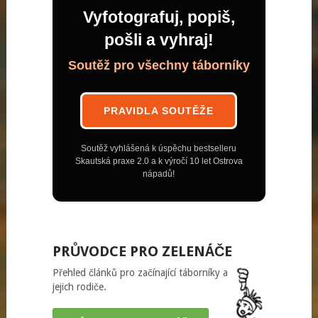
Vyfotografuj, popiš,
pošli a vyhraj!
Soutěž pro všechny táborníky
PRAVIDLA SOUTĚŽE
Soutěž vyhlášená k úspěchu bestselleru
Skautská praxe 2.0 a k výročí 10 let Ostrova
nápadů!
PRŮVODCE PRO ZELENÁČE
Přehled článků pro začínající táborníky a
jejich rodiče.