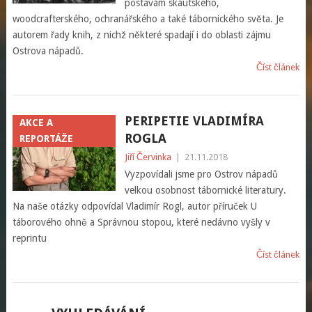
postavám skautského,
woodcrafterského, ochranářského a také tábornického světa. Je
autorem řady knih, z nichž některé spadají i do oblasti zájmu
Ostrova nápadů.
Číst článek
PERIPETIE VLADIMÍRA
AKCE A
ROGLA
REPORTÁŽE
Jiří Červinka
|
21.11.2018
Vyzpovídali jsme pro Ostrov nápadů
velkou osobnost tábornické literatury.
Na naše otázky odpovídal Vladimír Rogl, autor příruček U
táborového ohně a Správnou stopou, které nedávno vyšly v
reprintu
Číst článek