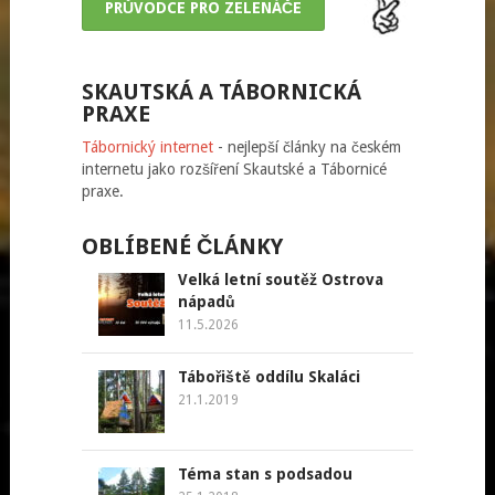
PRŮVODCE PRO ZELENÁČE
SKAUTSKÁ A TÁBORNICKÁ
PRAXE
Tábornický internet
- nejlepší články na českém
internetu jako rozšíření Skautské a Tábornicé
praxe.
OBLÍBENÉ ČLÁNKY
Velká letní soutěž Ostrova
nápadů
11.5.2026
Tábořiště oddílu Skaláci
21.1.2019
Téma stan s podsadou