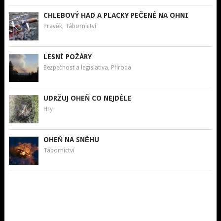
CHLEBOVÝ HAD A PLACKY PEČENÉ NA OHNI
Pravěk, Tábornictví
LESNÍ POŽÁRY
Bezpečnost a legislativa, Příroda
UDRŽUJ OHEŇ CO NEJDÉLE
Hry
OHEŇ NA SNĚHU
Tábornictví