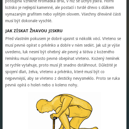
postupně vznikne hromádka drtě, v níž se uchytí jiskra. Horní
ložisko je nejlepší kamenné, ale postačí i tvrdé dřevo s důlkem
vymazaným grafitem nebo vylitým olovem. Všechny dřevěné části
musí být dokonale vyschlé.
JAK ZÍSKAT ŽHAVOU JISKRU
Před vlastním pokusem je dobré ujasnit si několik věcí. Vřeteno se
musí pevně opírat o prkénko a dobře v něm sedět. Jak už je výše
uvedeno, luk nesmí být ohebný ale pevný a tětiva z koženého
řemínku musí naprosto pevně obepínat vřeteno. Kožený řemínek
se rychle vytahuje, proto musí jít snadno dotáhnout. Důležité je
spojení dlaň, želva, vřeteno a prkénko, které musí být co
nejpevnější, aby se vřeteno z destičky nevysmeklo. Proto se ruka
pevně opírá o holeň nebo o koleno nohy.