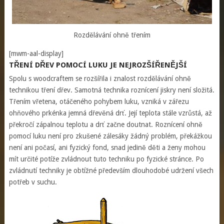
Rozdělávání ohně třením
[mwm-aal-display]
TŘENÍ DŘEV POMOCÍ LUKU JE NEJROZŠÍŘENĚJŠÍ
Spolu s woodcraftem se rozšířila i znalost rozdělávání ohně
technikou tření dřev. Samotná technika roznícení jiskry není složitá.
Třením vřetena, otáčeného pohybem luku, vzniká v zářezu
ohňového prkénka jemná dřevěná drť. Její teplota stále vzrůstá, až
překročí zápalnou teplotu a drť začne doutnat. Roznícení ohně
pomocí luku není pro zkušené zálesáky žádný problém, překážkou
není ani počasí, ani fyzický fond, snad jedině děti a ženy mohou
mít určité potíže zvládnout tuto techniku po fyzické stránce. Po
zvládnutí techniky je obtížné především dlouhodobé udržení všech
potřeb v suchu.