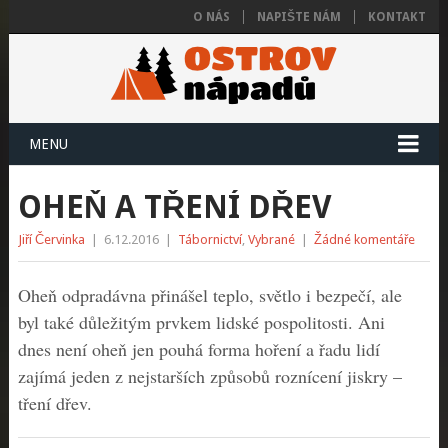
O NÁS
NAPIŠTE NÁM
KONTAKT
MENU
OHEŇ A TŘENÍ DŘEV
Jiří Červinka
|
6.12.2016
|
Tábornictví
,
Vybrané
|
Žádné komentáře
Oheň odpradávna přinášel teplo, světlo i bezpečí, ale
byl také důležitým prvkem lidské pospolitosti. Ani
dnes není oheň jen pouhá forma hoření a řadu lidí
zajímá jeden z nejstarších způsobů roznícení jiskry –
tření dřev.