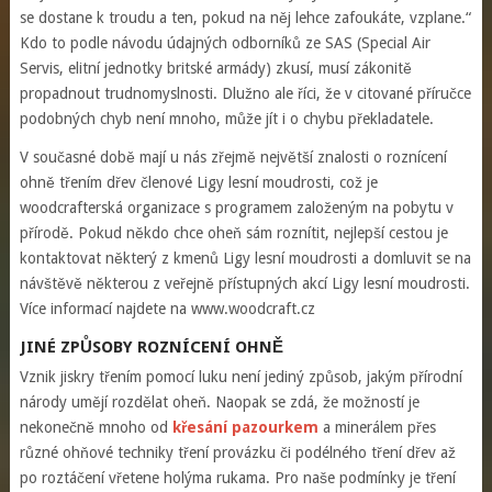
se dostane k troudu a ten, pokud na něj lehce zafoukáte, vzplane.“
Kdo to podle návodu údajných odborníků ze SAS (Special Air
Servis, elitní jednotky britské armády) zkusí, musí zákonitě
propadnout trudnomyslnosti. Dlužno ale říci, že v citované příručce
podobných chyb není mnoho, může jít i o chybu překladatele.
V současné době mají u nás zřejmě největší znalosti o roznícení
ohně třením dřev členové Ligy lesní moudrosti, což je
woodcrafterská organizace s programem založeným na pobytu v
přírodě. Pokud někdo chce oheň sám roznítit, nejlepší cestou je
kontaktovat některý z kmenů Ligy lesní moudrosti a domluvit se na
návštěvě některou z veřejně přístupných akcí Ligy lesní moudrosti.
Více informací najdete na www.woodcraft.cz
JINÉ ZPŮSOBY ROZNÍCENÍ OHNĚ
Vznik jiskry třením pomocí luku není jediný způsob, jakým přírodní
národy umějí rozdělat oheň. Naopak se zdá, že možností je
nekonečně mnoho od
křesání pazourkem
a minerálem přes
různé ohňové techniky tření provázku či podélného tření dřev až
po roztáčení vřetene holýma rukama. Pro naše podmínky je tření