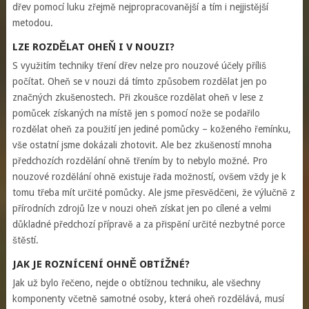
dřev pomocí luku zřejmě nejpropracovanější a tím i nejjistější
metodou.
LZE ROZDĚLAT OHEŇ I V NOUZI?
S využitím techniky tření dřev nelze pro nouzové účely příliš
počítat. Oheň se v nouzi dá tímto způsobem rozdělat jen po
značných zkušenostech. Při zkoušce rozdělat oheň v lese z
pomůcek získaných na místě jen s pomocí nože se podařilo
rozdělat oheň za použití jen jediné pomůcky – koženého řemínku,
vše ostatní jsme dokázali zhotovit. Ale bez zkušeností mnoha
předchozích rozdělání ohně třením by to nebylo možné. Pro
nouzové rozdělání ohně existuje řada možností, ovšem vždy je k
tomu třeba mít určité pomůcky. Ale jsme přesvědčeni, že výlučně z
přírodních zdrojů lze v nouzi oheň získat jen po cílené a velmi
důkladné předchozí přípravě a za přispění určité nezbytné porce
štěstí.
JAK JE ROZNÍCENÍ OHNĚ OBTÍŽNÉ?
Jak už bylo řečeno, nejde o obtížnou techniku, ale všechny
komponenty včetně samotné osoby, která oheň rozdělává, musí