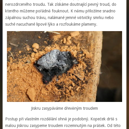
nerozdrceného troudu. Tak získáme doutnající pevný troud, do
kterého můžeme pořádně fouknout. K němu přiložíme snadno
zápalnou suchou trávu, nalámané jemné větvičky smrku nebo
suché nacuchané lipové lýko a rozfoukáme plameny.
Jiskru zasypáváme dřevěným troudem
Postup při vlastním rozdělání ohně je podobný. Kopeček drtě s
malou jiskrou zasypeme troudem rozemnutým na prášek. Od této