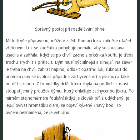
Správný postoj při rozdělávání ohně
Máte-li vše připraveno, můžete začít. Pomocí luku začněte otáčet
vřetenem. Luk se zpočátku pohybuje pomalu, aby se soustava
usadila a zahřála. Když se po chvíli začne z prkénka kouřit, je třeba
trochu zrychlit a přitlačit. Dým musí být silnější a silnější. Na závěr
je třeba na chvíli zabrat naplno, odložit opatrně luk, ťuknout do
prkénka (aby se uvolnila případná zachycená drť s jiskrou) a také
ho dát stranou. Z hromádky drtě, která zbyla na podložce, musí
stoupat jemný proužek dýmu, který ohlašuje zachycenou jiskru. Po
mírném stejnoměrném foukání (když je člověk příliš udýchaný, je
lepší ovívat hromádku dlaní) se objeví kýžený žhavý bod. To
ovšem neznamená, že je vyhráno.