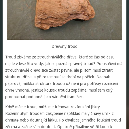
Dřevěný troud
Troud získáme ze ztrouchnivělého dřeva, které se čas od času
najde v lese či u vody. Jak se pozná správný troud? Po usušení má
ztrouchnivělé dřevo sice zůstat pevné, ale přitom musí ztratit
strukturu dřeva a při rozemnutí se drobí na prášek. Naopak
papírová, měkká struktura troudu už není pro potřeby roznícení
ohně vhodná. Jestliže kousek troudu zapálíme, musí sám celý
prodoutnat podobně jako vánoční františek.
Když máme troud, můžeme trénovat rozfoukání jiskry.
Rozemnutým troudem zasypeme například malý žhavý uhlík z
ohniště nebo doutnající látku. Po chviličce jemného foukání troud
zčerná a začne sám doutnat. Opatrně připálíme větší kousek