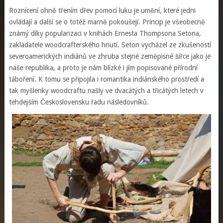
Roznícení ohně třením dřev pomocí luku je umění, které jedni
ovládají a další se o totéž marně pokoušejí. Princip je všeobecně
známý díky popularizaci v knihách Ernesta Thompsona Setona,
zakladatele woodcrafterského hnutí. Seton vycházel ze zkušeností
severoamerických indiánů ve zhruba stejné zeměpisné šířce jako je
naše republika, a proto je nám blízké i jím popisované přírodní
táboření. K tomu se připojila i romantika indiánského prostředí a
tak myšlenky woodcraftu našly ve dvacátých a třicátých letech v
tehdejším Československu řadu následovníků.