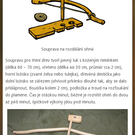
Souprava na rozdělání ohně
Soupravu pro tření dřev tvoří pevný luk s koženým řemínkem
(délka 60 – 70 cm), vřeteno (délka asi 30 cm, průměr cca 2 cm),
horní ložisko (zvané želva nebo tulejka), dřevěná destička jako
dolní ložisko se zářezem (ohňové prkénko dlouhé tak, aby se dalo
přišlápnout, tloušťka kolem 2 cm), podložka a troud na rozfoukání
do plamene. Čas je otázkou minut, běžné je roznítit oheň do dvou
až pěti minut, špičkové výkony jdou pod minutu.