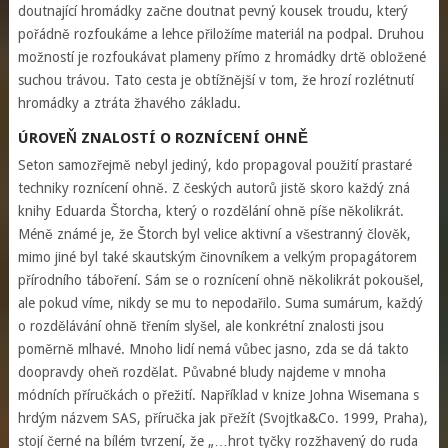
doutnající hromádky začne doutnat pevný kousek troudu, který
pořádně rozfoukáme a lehce přiložíme materiál na podpal. Druhou
možností je rozfoukávat plameny přímo z hromádky drtě obložené
suchou trávou. Tato cesta je obtížnější v tom, že hrozí rozlétnutí
hromádky a ztráta žhavého základu.
ÚROVEŇ ZNALOSTÍ O ROZNÍCENÍ OHNĚ
Seton samozřejmě nebyl jediný, kdo propagoval použití prastaré
techniky roznícení ohně. Z českých autorů jistě skoro každý zná
knihy Eduarda Štorcha, který o rozdělání ohně píše několikrát.
Méně známé je, že Štorch byl velice aktivní a všestranný člověk,
mimo jiné byl také skautským činovníkem a velkým propagátorem
přírodního táboření. Sám se o roznícení ohně několikrát pokoušel,
ale pokud víme, nikdy se mu to nepodařilo. Suma sumárum, každý
o rozdělávání ohně třením slyšel, ale konkrétní znalosti jsou
poměrně mlhavé. Mnoho lidí nemá vůbec jasno, zda se dá takto
doopravdy oheň rozdělat. Půvabné bludy najdeme v mnoha
módních příručkách o přežití. Například v knize Johna Wisemana s
hrdým názvem SAS, příručka jak přežít (Svojtka&Co. 1999, Praha),
stojí černé na bílém tvrzení, že „…hrot tyčky rozžhavený do ruda