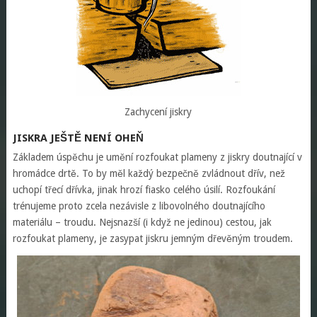
Zachycení jiskry
JISKRA JEŠTĚ NENÍ OHEŇ
Základem úspěchu je umění rozfoukat plameny z jiskry doutnající v
hromádce drtě. To by měl každý bezpečně zvládnout dřív, než
uchopí třecí dřívka, jinak hrozí fiasko celého úsilí. Rozfoukání
trénujeme proto zcela nezávisle z libovolného doutnajícího
materiálu – troudu. Nejsnazší (i když ne jedinou) cestou, jak
rozfoukat plameny, je zasypat jiskru jemným dřevěným troudem.