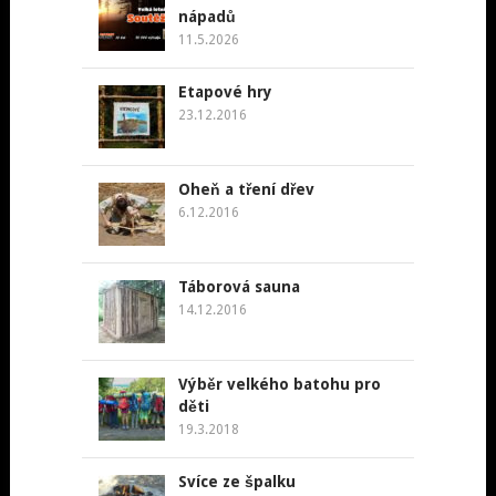
nápadů
11.5.2026
Etapové hry
23.12.2016
Oheň a tření dřev
6.12.2016
Táborová sauna
14.12.2016
Výběr velkého batohu pro
děti
19.3.2018
Svíce ze špalku