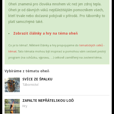
Oheň znamená pro člověka mnohem víc než jen zdroj tepla.
Oheň je od dávných věků nejdůležitějším pomocníkem všech,
kteří trvale nebo dočasně pobývali v přírodě. Pro táborníky to
platí samozřejmě také.
Zobrazit člálnky a hry na téma oheň
Co je to téma?. Některé články a hry propojujeme do
tematických celků -
témat
. Tato témata mohou být inspirací a pomohou vám sestavit pestrý
program (na schůzku, výpravu, …) celkově zaměřený na zvolené téma.
Vybíráme z tématu oheň
SVÍCE ZE ŠPALKU
Tábornictví
ZAPALTE NEPŘÁTELSKOU LOĎ
Hry