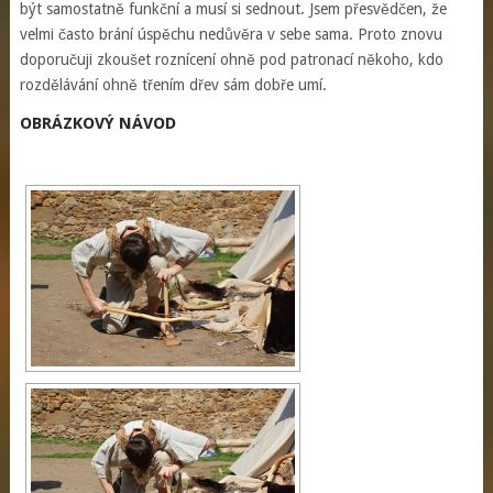
být samostatně funkční a musí si sednout. Jsem přesvědčen, že
velmi často brání úspěchu nedůvěra v sebe sama. Proto znovu
doporučuji zkoušet roznícení ohně pod patronací někoho, kdo
rozdělávání ohně třením dřev sám dobře umí.
OBRÁZKOVÝ NÁVOD