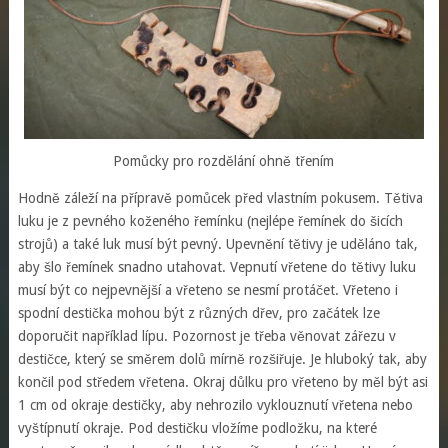
Pomůcky pro rozdělání ohně třením
Hodně záleží na přípravě pomůcek před vlastním pokusem. Tětiva
luku je z pevného koženého řemínku (nejlépe řemínek do šicích
strojů) a také luk musí být pevný. Upevnění tětivy je uděláno tak,
aby šlo řemínek snadno utahovat. Vepnutí vřetene do tětivy luku
musí být co nejpevnější a vřeteno se nesmí protáčet. Vřeteno i
spodní destička mohou být z různých dřev, pro začátek lze
doporučit například lípu. Pozornost je třeba věnovat zářezu v
destičce, který se směrem dolů mírně rozšiřuje. Je hluboký tak, aby
končil pod středem vřetena. Okraj důlku pro vřeteno by měl být asi
1 cm od okraje destičky, aby nehrozilo vyklouznutí vřetena nebo
vyštípnutí okraje. Pod destičku vložíme podložku, na které