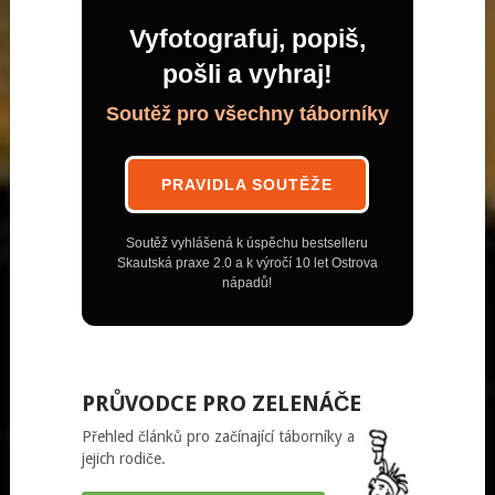
Vyfotografuj, popiš,
pošli a vyhraj!
Soutěž pro všechny táborníky
PRAVIDLA SOUTĚŽE
Soutěž vyhlášená k úspěchu bestselleru
Skautská praxe 2.0 a k výročí 10 let Ostrova
nápadů!
PRŮVODCE PRO ZELENÁČE
Přehled článků pro začínající táborníky a
jejich rodiče.