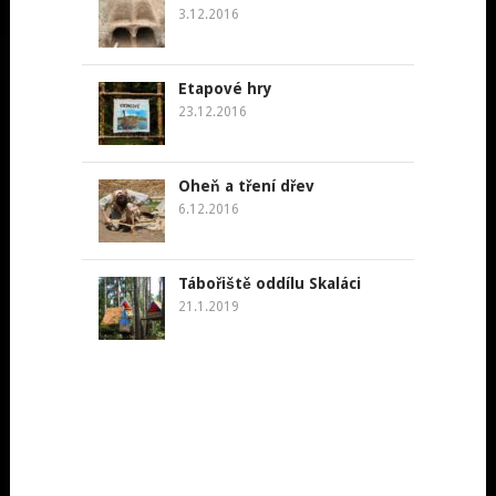
3.12.2016
Etapové hry
23.12.2016
Oheň a tření dřev
6.12.2016
Tábořiště oddílu Skaláci
21.1.2019