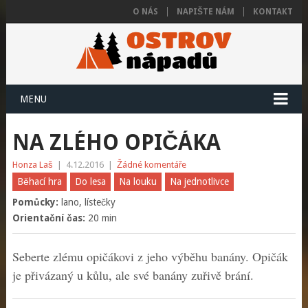
O NÁS
NAPIŠTE NÁM
KONTAKT
MENU
NA ZLÉHO OPIČÁKA
Honza Laš
|
4.12.2016
|
Žádné komentáře
Běhací hra
Do lesa
Na louku
Na jednotlivce
Pomůcky:
lano, lístečky
Orientační čas:
20 min
Seberte zlému opičákovi z jeho výběhu banány. Opičák
je přivázaný u kůlu, ale své banány zuřivě brání.