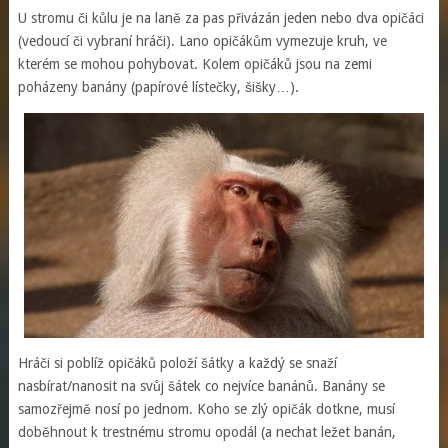
U stromu či kůlu je na laně za pas přivázán jeden nebo dva opičáci
(vedoucí či vybraní hráči). Lano opičákům vymezuje kruh, ve
kterém se mohou pohybovat. Kolem opičáků jsou na zemi
poházeny banány (papírové lístečky, šišky…).
Hráči si poblíž opičáků položí šátky a každý se snaží
nasbírat/nanosit na svůj šátek co nejvíce banánů. Banány se
samozřejmě nosí po jednom. Koho se zlý opičák dotkne, musí
doběhnout k trestnému stromu opodál (a nechat ležet banán,