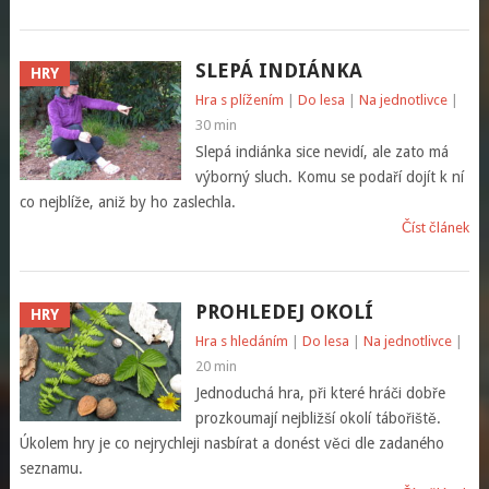
SLEPÁ INDIÁNKA
HRY
Hra s plížením
|
Do lesa
|
Na jednotlivce
|
30 min
Slepá indiánka sice nevidí, ale zato má
výborný sluch. Komu se podaří dojít k ní
co nejblíže, aniž by ho zaslechla.
Číst článek
PROHLEDEJ OKOLÍ
HRY
Hra s hledáním
|
Do lesa
|
Na jednotlivce
|
20 min
Jednoduchá hra, při které hráči dobře
prozkoumají nejbližší okolí tábořiště.
Úkolem hry je co nejrychleji nasbírat a donést věci dle zadaného
seznamu.