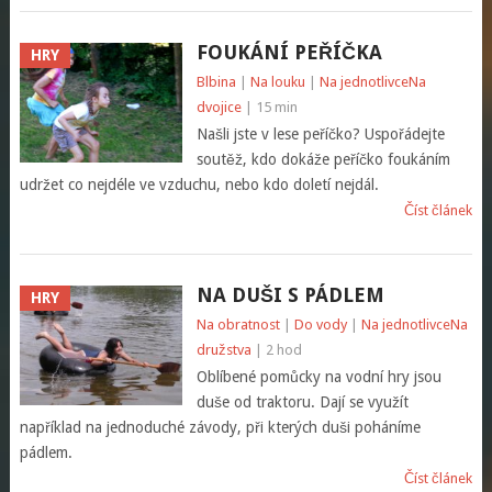
FOUKÁNÍ PEŘÍČKA
HRY
Blbina
|
Na louku
|
Na jednotlivce
Na
dvojice
| 15 min
Našli jste v lese peříčko? Uspořádejte
soutěž, kdo dokáže peříčko foukáním
udržet co nejdéle ve vzduchu, nebo kdo doletí nejdál.
Číst článek
NA DUŠI S PÁDLEM
HRY
Na obratnost
|
Do vody
|
Na jednotlivce
Na
družstva
| 2 hod
Oblíbené pomůcky na vodní hry jsou
duše od traktoru. Dají se využít
například na jednoduché závody, při kterých duši poháníme
pádlem.
Číst článek