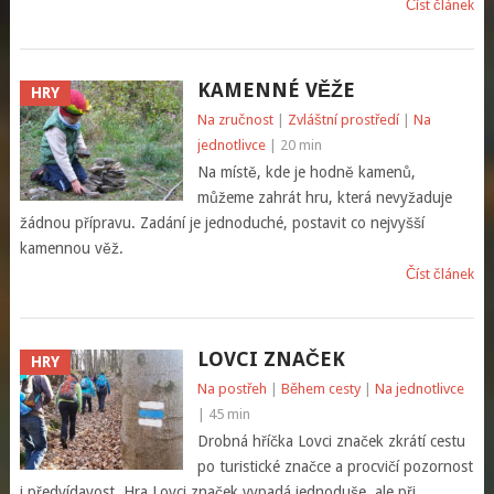
Číst článek
KAMENNÉ VĚŽE
HRY
Na zručnost
|
Zvláštní prostředí
|
Na
jednotlivce
| 20 min
Na místě, kde je hodně kamenů,
můžeme zahrát hru, která nevyžaduje
žádnou přípravu. Zadání je jednoduché, postavit co nejvyšší
kamennou věž.
Číst článek
LOVCI ZNAČEK
HRY
Na postřeh
|
Během cesty
|
Na jednotlivce
| 45 min
Drobná hříčka Lovci značek zkrátí cestu
po turistické značce a procvičí pozornost
i předvídavost. Hra Lovci značek vypadá jednoduše, ale při