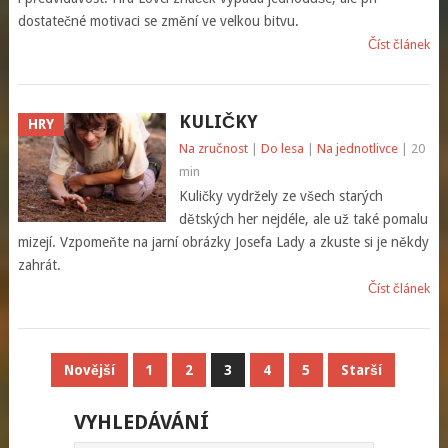
dostatečné motivaci se změní ve velkou bitvu.
Číst článek
KULIČKY
HRY
Na zručnost
|
Do lesa
|
Na jednotlivce
| 20
min
Kuličky vydržely ze všech starých
dětských her nejdéle, ale už také pomalu
mizejí. Vzpomeňte na jarní obrázky Josefa Lady a zkuste si je někdy
zahrát.
Číst článek
STRÁNKOVÁNÍ
Novější
1
2
3
4
5
Starší
PŘÍSPĚVKŮ
VYHLEDÁVÁNÍ