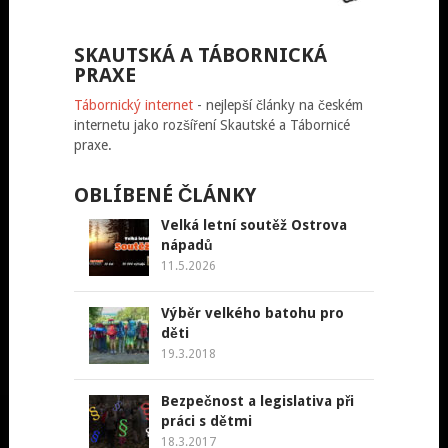
SKAUTSKÁ A TÁBORNICKÁ
PRAXE
Tábornický internet
- nejlepší články na českém
internetu jako rozšíření Skautské a Tábornicé
praxe.
OBLÍBENÉ ČLÁNKY
Velká letní soutěž Ostrova
nápadů
11.5.2026
Výběr velkého batohu pro
děti
19.3.2018
Bezpečnost a legislativa při
práci s dětmi
18.3.2017