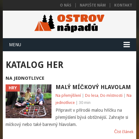
O NÁS
NAPIŠTE NÁM
KONTAKT
MENU
KATALOG HER
NA JEDNOTLIVCE
MALÝ MÍČKOVÝ HLAVOLAM
HRY
Na přemýšlení
|
Do lesa
,
Do místnosti
|
Na
jednotlivce
| 30 min
Připravit v přírodě malou hříčku na
přemýšlení bývá obtížnější. Zahrajte si
míčkový nebo také barevný hlavolam.
Číst článek