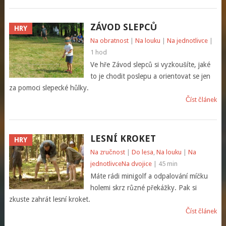
ZÁVOD SLEPCŮ
HRY
Na obratnost
|
Na louku
|
Na jednotlivce
|
1 hod
Ve hře Závod slepců si vyzkoušíte, jaké
to je chodit poslepu a orientovat se jen
za pomoci slepecké hůlky.
Číst článek
LESNÍ KROKET
HRY
Na zručnost
|
Do lesa
,
Na louku
|
Na
jednotlivce
Na dvojice
| 45 min
Máte rádi minigolf a odpalování míčku
holemi skrz různé překážky. Pak si
zkuste zahrát lesní kroket.
Číst článek