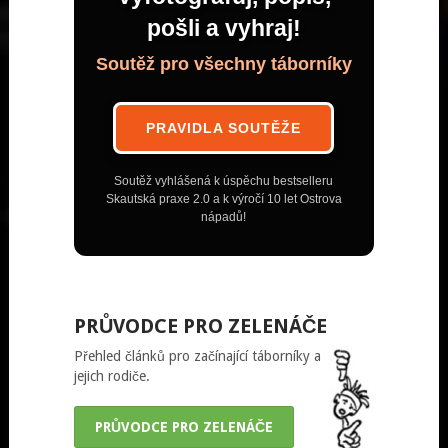
pošli a vyhraj!
Soutěž pro všechny táborníky
PRAVIDLA SOUTĚŽE
Soutěž vyhlášená k úspěchu bestselleru
Skautská praxe 2.0 a k výročí 10 let Ostrova
nápadů!
PRŮVODCE PRO ZELENÁČE
Přehled článků pro začínající táborníky a
jejich rodiče.
PRŮVODCE PRO ZELENÁČE